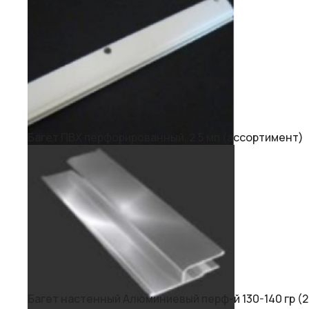
Багет ПВХ перфорированный, 2.5 мп (ассортимент)
Багет настенный Алюминиевый перф-й 130-140 гр (2