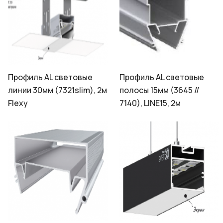
Профиль AL световые
Профиль AL световые
линии 30мм (7321slim), 2м
полосы 15мм (3645 //
Flexy
7140), LINE15, 2м