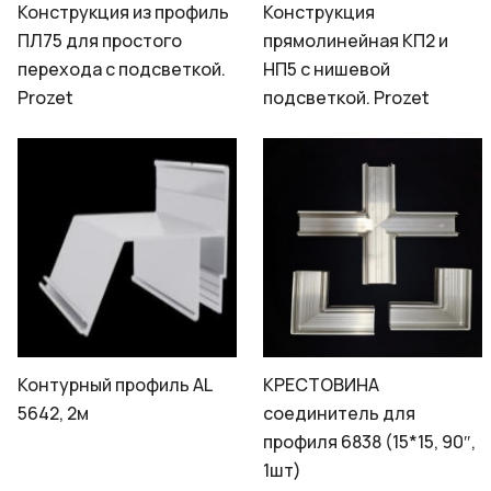
Конструкция из профиль
Конструкция
ПЛ75 для простого
прямолинейная КП2 и
перехода с подсветкой.
НП5 с нишевой
Prozet
подсветкой. Prozet
Контурный профиль AL
КРЕСТОВИНА
5642, 2м
соединитель для
профиля 6838 (15*15, 90″,
1шт)