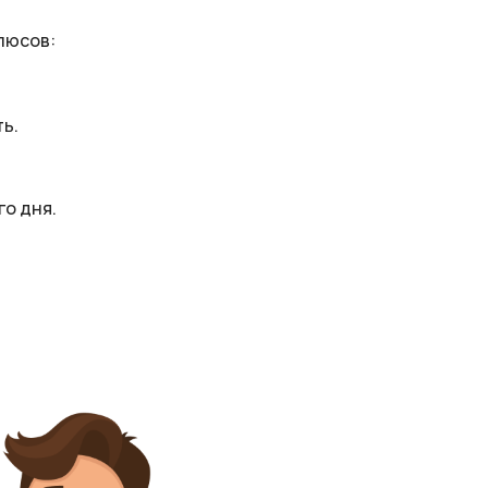
люсов:
ь.
го дня.