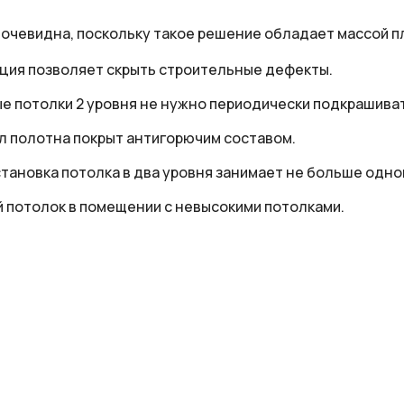
очевидна, поскольку такое решение обладает массой п
ция позволяет скрыть строительные дефекты.
ые потолки 2 уровня не нужно периодически подкрашиват
л полотна покрыт антигорючим составом.
становка потолка в два уровня занимает не больше одно
 потолок в помещении с невысокими потолками.