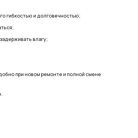
ого гибкостью и долговечностью;
ться;
 задерживать влагу;
удобно при новом ремонте и полной смене
.