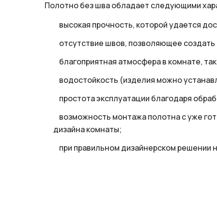
Полотно без шва обладает следующими хар
высокая прочность, которой удается до
отсутствие швов, позволяющее создать
благоприятная атмосфера в комнате, так
водостойкость (изделия можно устанавл
простота эксплуатации благодаря обраб
возможность монтажа полотна с уже гото
дизайна комнаты;
при правильном дизайнерском решении н