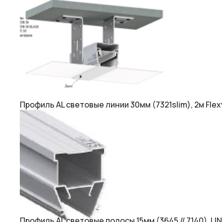
Профиль AL световые линии 30мм (7321slim), 2м Flex
Профиль AL световые полосы 15мм (3645 // 7140), LIN