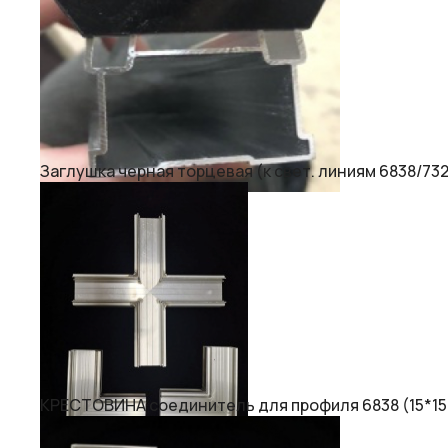
Заглушка черная торцевая (к свет. линиям 6838/732
КРЕСТОВИНА соединитель для профиля 6838 (15*15, 