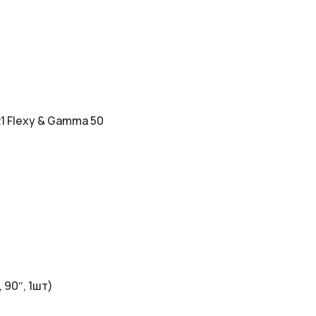
1 Flexy & Gamma 50
90″, 1шт)