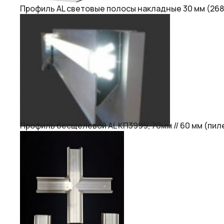
Профиль AL световые полосы накладные 30 мм (268
Профиль бесщелевой AL КП3999, 70мм // 60 мм (пиле