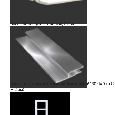
Багет AL разделительный, 2.5 мп
Багет настенный Алюминиевый перф-й 130-140 гр (2
— 2,5м)