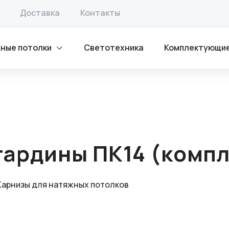
толка
/ Заглушка торцевая гардины ПК14 (комплект прав.
Доставка
Контакты
ные потолки
Светотехника
Комплектующи
гардины ПК14 (компл
Карнизы для натяжных потолков