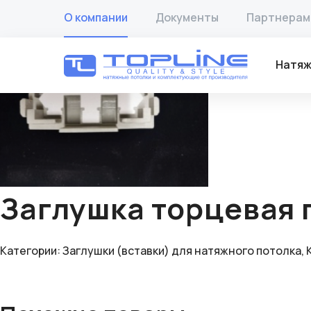
Главная
/
Товары
/
Заглушки (вставки) для натяжного по
О компании
Документы
Партнерам
🔍
Натяж
Заглушка торцевая 
Категории:
Заглушки (вставки) для натяжного потолка
,