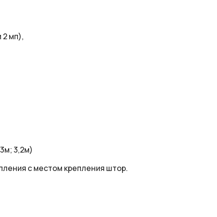
 2 мп),
3м; 3,2м)
пления с местом крепления штор.