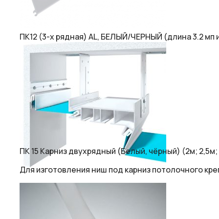
ПК12 (3-х рядная) AL, БЕЛЫЙ/ЧЕРНЫЙ (длина 3.2 мп и
ПК 15 Карниз двухрядный (Белый, чёрный) (2м; 2,5м; 
Для изготовления ниш под карниз потолочного кре