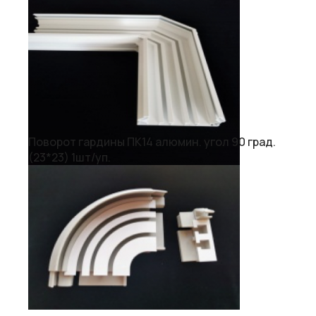
Поворот гардины ПК14 алюмин. угол 90 град.
(23*23) 1шт/уп.