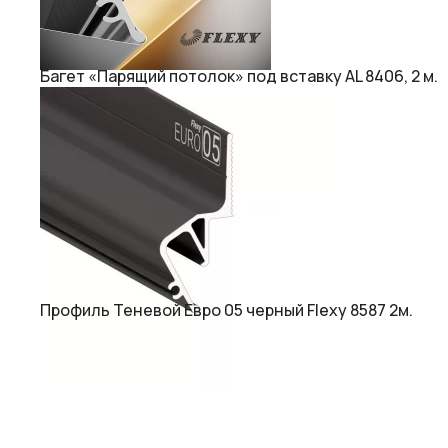
Багет «Парящий потолок» под вставку AL 8406, 2 м.
Профиль Теневой Евро 05 черный Flexy 8587 2м.