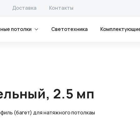
лкаы
/ Багет ПВХ разделительный, 2.5 мп
Доставка
Контакты
ные потолки
Светотехника
Комплектующи
льный, 2.5 мп
филь (багет) для натяжного потолкаы