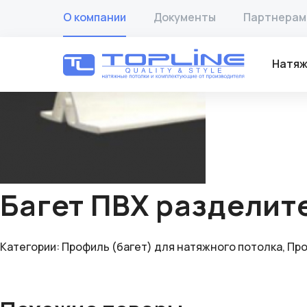
Главная
/
Товары
/
Профиль (багет) для натяжного пото
О компании
Документы
Партнерам
🔍
Натяж
Багет ПВХ разделите
Категории:
Профиль (багет) для натяжного потолка
,
Про