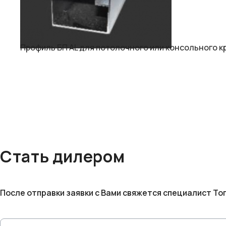
Профиль БП AL для потолочного или консольного кр
Стать дилером
После отправки заявки с Вами свяжется специалист То