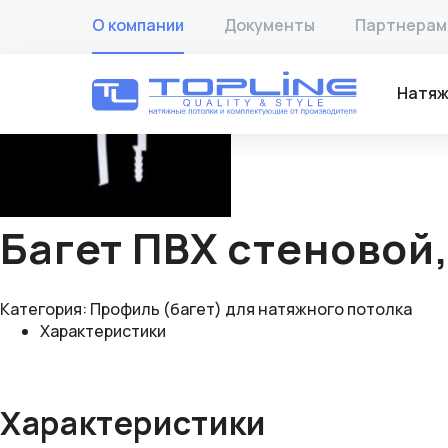
Главная
/
Товары
/
Профиль (багет) для натяжного пото
О компании
Документы
Партнерам
🔍
Натяж
Багет ПВХ стеновой,
Категория:
Профиль (багет) для натяжного потолка
Характеристики
Характеристики