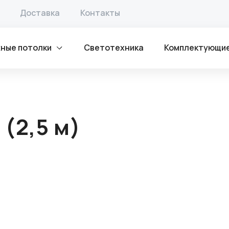
лка
/ Багет ПВХ стеновой, (2,5 м)
Доставка
Контакты
ные потолки
Светотехника
Комплектующи
 (2,5 м)