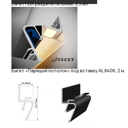
Багет ПВХ разделительный, 2.5 мп
Багет «Парящий потолок» под вставку AL 8406, 2 м.