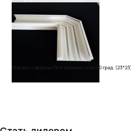
Поворот гардины ПК14 алюмин. угол 90 град. (23*23)
Стать дилером