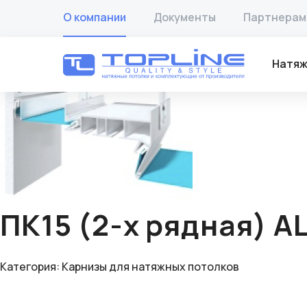
Главная
/
Товары
/
Карнизы для натяжных потолков
/ ПК1
О компании
Документы
Партнерам
🔍
Натяж
ПК15 (2-х рядная) A
Категория:
Карнизы для натяжных потолков