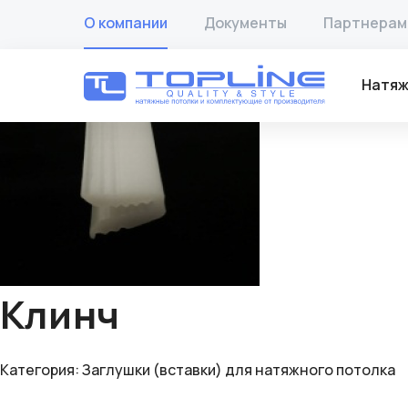
Главная
/
Товары
/
Заглушки (вставки) для натяжного по
О компании
Документы
Партнерам
🔍
Натяж
Клинч
Категория:
Заглушки (вставки) для натяжного потолка