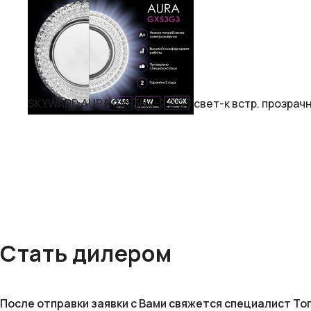
SKYWARD AURA GX53H4-2.0 G3 свет-к встр. прозрачн
Стать дилером
После отправки заявки с Вами свяжется специалист То