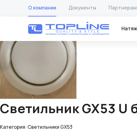
Главная
/
Товары
/
Освещение для натяжных потолков
/
О компании
Документы
Партнерам
🔍
Натяж
Светильник GX53 U 
Категория:
Светильники GX53