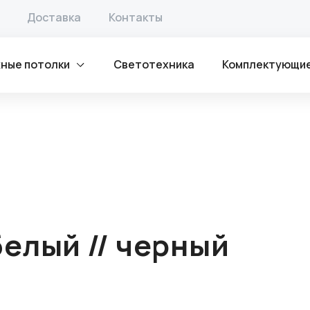
Светильники GX53
/ Светильник GX53 U белый // черный
Доставка
Контакты
ные потолки
Светотехника
Комплектующи
белый // черный