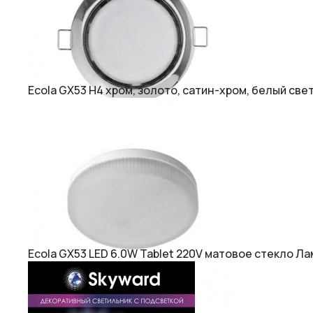
Ecola GX53 H4 хром, золото, сатин-хром, белый све
Ecola GX53 LED 6.0W Tablet 220V матовое стекло Ла