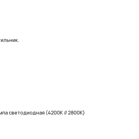
тильник.
мпа светодиодная (4200K // 2800К)