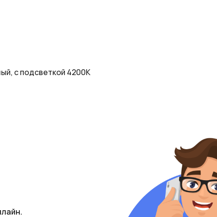
ый, с подсветкой 4200К
плайн.