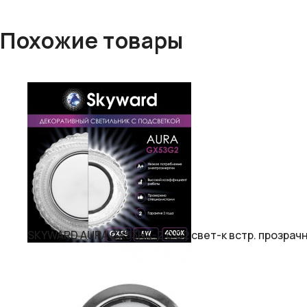
Похожие товары
SKYWARD AURA GX53H4-2.0 G2 свет-к встр. прозрачн