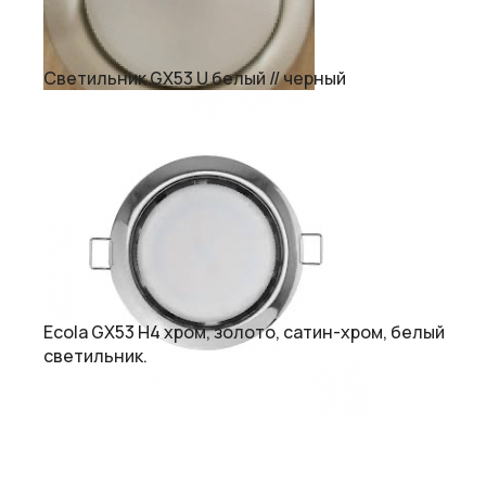
Светильник GX53 U белый // черный
Ecola GX53 H4 хром, золото, сатин-хром, белый
светильник.