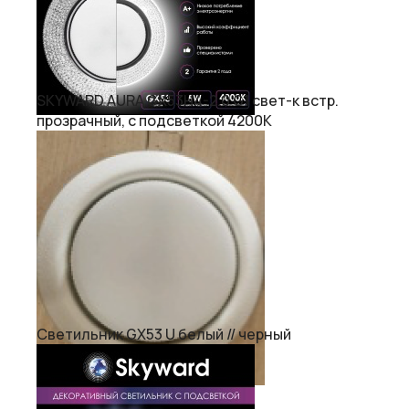
SKYWARD AURA GX53H4-2.0 G1 свет-к встр.
прозрачный, с подсветкой 4200К
Светильник GX53 U белый // черный