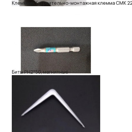
Клеммник (строительно-монтажная клемма СМК 222
Биты PH2*50, магнитные