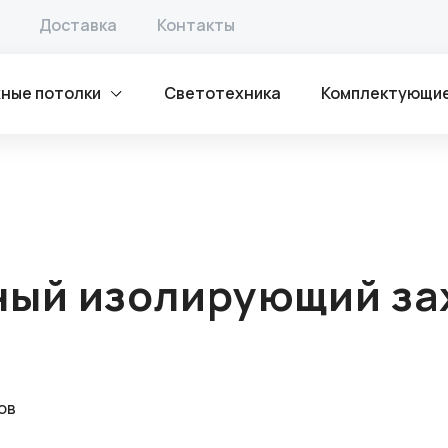
потолков
/ СИЗ-1 Соединительный изолирующий зажим 3м
Доставка
Контакты
ные потолки
Светотехника
Комплектующи
ный изолирующий за
ов