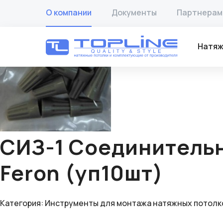
Главная
/
Товары
/
Инструменты для монтажа натяжных 
О компании
Документы
Партнерам
🔍
Натяж
СИЗ-1 Соединитель
Feron (уп10шт)
Категория:
Инструменты для монтажа натяжных потолк