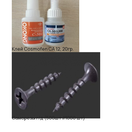
Клей Cosmofen CA 12, 20гр.
Саморезы г/д (500шт //1000 шт)