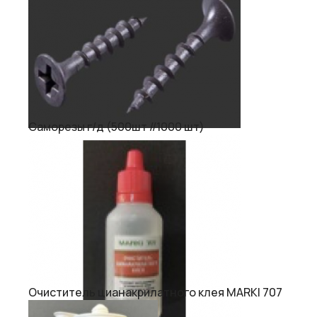
Саморезы г/д (500шт //1000 шт)
Очиститель цианакрилатного клея MARKI 707