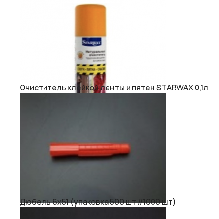
Очиститель клейкой ленты и пятен STARWAX 0,1л
Дюбель 6х51 (упаковка 500 шт //1000 шт)