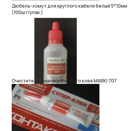
Дюбель-хомут для круглого кабеля белый 5*10мм
(100шт/упак.)
Очиститель цианакрилатного клея MARKI 707