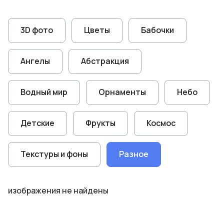
3D фото
Цветы
Бабочки
Ангелы
Абстракция
Водный мир
Орнаменты
Небо
Детские
Фрукты
Космос
Текстуры и фоны
Разное
изображения не найдены