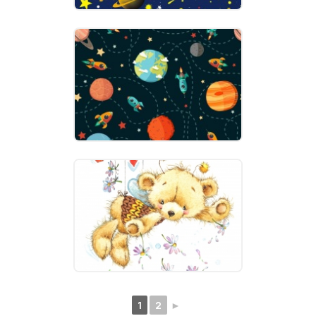
1
2
►