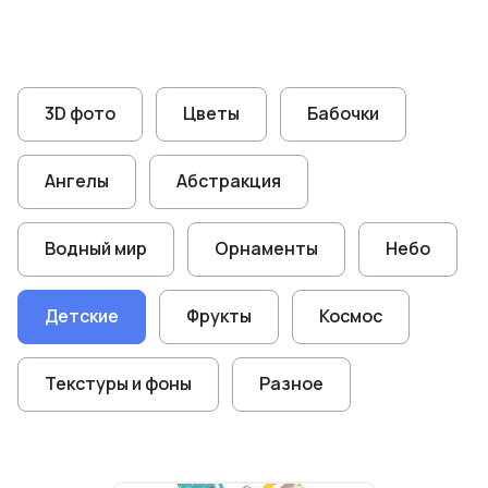
3D фото
Цветы
Бабочки
Ангелы
Абстракция
Водный мир
Орнаменты
Небо
Детские
Фрукты
Космос
Текстуры и фоны
Разное