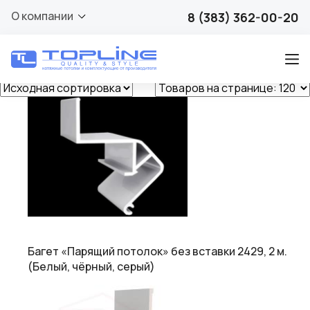
Белый
О компании
8 (383) 362-00-20
Показаны все результаты (12)
Багет «Парящий потолок» без вставки 2429, 2 м.
(Белый, чёрный, серый)